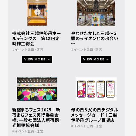
株式会社三越伊勢丹ホー
やなせたかしと三越～３
ルディングス 第18回定
頭のライオンとの出会い
時株主総会
～​
イベント企画・運営
イベント企画・運営
VIEW MORE
VIEW MORE
新宿まちフェス2025｜新
母の日＆父の日デジタル
宿まちフェス実行委員会
メッセージカード｜三越
様、一般社団法人新宿観
伊勢丹グループ百貨店
光振興協会様
イベント企画・運営
イベント企画・運営