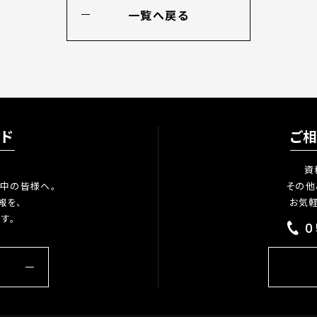
一覧へ戻る
ード
ご
資
中の皆様へ。
その他
報を、
お気
す。
0