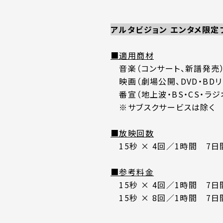
アルタビジョン エンタメ限定
■適用商材
音楽（コンサート、新譜発売
映画（劇場公開、DVD・BDリ
番宣（地上波・BS・CS・ラジ
※サブスクサービスは除く
■放映回数
15秒 × 4回／1時間 7
■参考料金
15秒 × 4回／1時間 7日間
15秒 × 8回／1時間 7日間