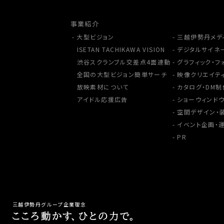
事業紹介
大型ビジョン
三越伊勢丹メデ
ISETAN TACHIKAWA VISION
デジタルサイネ
渋谷スクランブル交差点4面連動
グラフィック・フ
全国の大型ビジョン簡単サーチ
映像クリエイテ
放映素材について
カタログ・DM制
アイドル応援広告
ショーウィンドウ
空間デザイン・
イベント企画・
PR
三越伊勢丹グループ企業理念