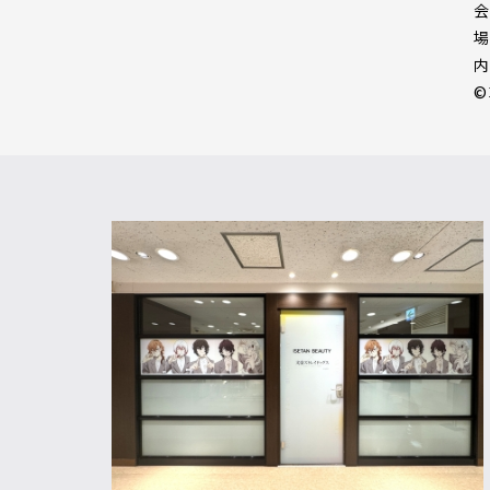
会
場
内
©