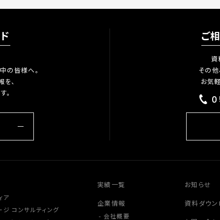
ード
ご
資
中の皆様へ。
その他
報を、
お気
す。
0
実績一覧
お知らせ
ィア
企業情報
資料ダウン
ージ コンサルティング
会社概要