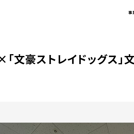
事
Y」×「文豪ストレイドッグス」文ス