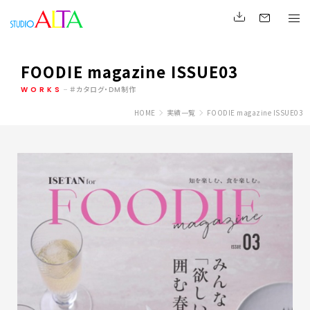
FOODIE magazine ISSUE03
WORKS
カタログ・DM制作
HOME
実績一覧
FOODIE magazine ISSUE03