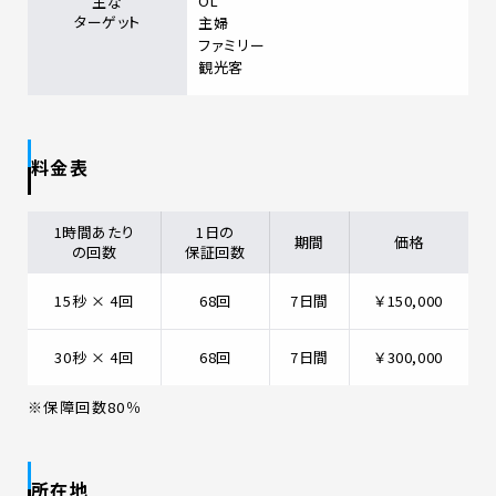
OL
主な
ターゲット
主婦
ファミリー
観光客
料金表
1時間あたり
1日の
期間
価格
の回数
保証回数
15秒 × 4回
68回
7日間
￥150,000
30秒 × 4回
68回
7日間
￥300,000
※保障回数80％
所在地