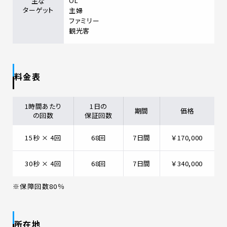
OL
主な
ターゲット
主婦
ファミリー
観光客
料金表
1時間あたり
1日の
期間
価格
の回数
保証回数
15秒 × 4回
68回
7日間
￥170,000
30秒 × 4回
68回
7日間
￥340,000
※保障回数80％
所在地