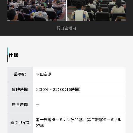
羽田空港内
仕様
最寄駅
羽田空港
放映時間
5：30分～21：30（16時間）
無音時間
―
第一旅客ターミナル計33基／第二旅客ターミナル
画面サイズ
27基