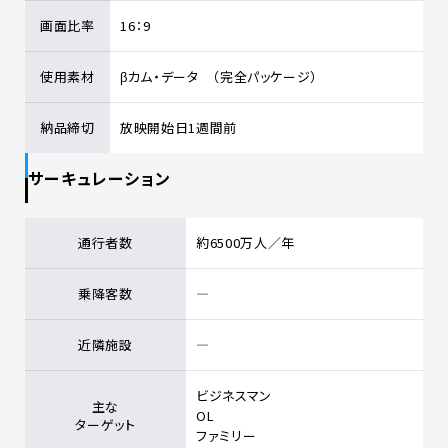
画面比率
16：9
使用素材
βカム・データ （完全パッケージ）
納品締切
放映開始日1週間前
サーキュレーション
通行者数
約6500万人／年
乗降客数
―
近隣施設
―
ビジネスマン
主な
OL
ターゲット
ファミリー