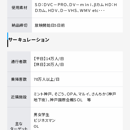
ＳＤ：ＤＶＣ－ＰＲＯ、ＤＶ－ｍｉｎｉ、βカム ＨＤ：Ｈ
使用素材
Ｄカム、ＨＤＶ、Ｄ－ＶＨＳ、ＷＭＶ etc･･･
納品締切
放映開始日5日前
サーキュレーション
【平日】14万人/日
通行者数
【休日】20万人/日
乗降客数
70万人以上/日
ミント神戸、そごう、ＯＰＡ、マルイ、さんちか（神戸
近隣施設
地下街）、神戸国際会館ＳＯＬ 等
男女学生
ビジネスマン
主な
OL
ターゲット