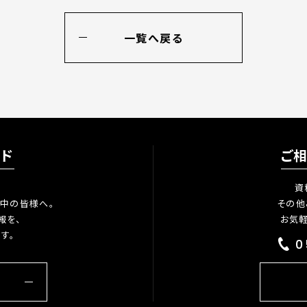
一覧へ戻る
ード
ご
資
中の皆様へ。
その他
報を、
お気
す。
0