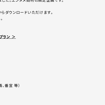
ました。エンタメ商材の限定企画です。
からダウンロードいただけます。
。
プラン ＞
画、番宣 等）