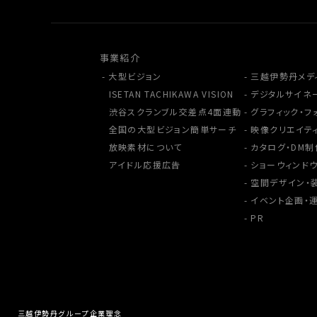
事業紹介
大型ビジョン
三越伊勢丹メデ
ISETAN TACHIKAWA VISION
デジタルサイネ
渋谷スクランブル交差点4面連動
グラフィック・フ
全国の大型ビジョン簡単サーチ
映像クリエイテ
放映素材について
カタログ・DM制
アイドル応援広告
ショーウィンドウ
空間デザイン・
イベント企画・
PR
三越伊勢丹グループ企業理念