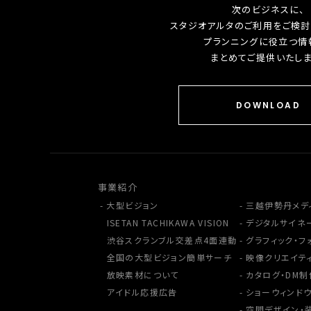
次のビジネスに、
スタジオアルタのご利用をご検討
プランニングに役立つ情
まとめてご提供いたしま
DOWNLOAD
事業紹介
大型ビジョン
三越伊勢丹メデ
ISETAN TACHIKAWA VISION
デジタルサイネ
渋谷スクランブル交差点4面連動
グラフィック・フ
全国の大型ビジョン簡単サーチ
映像クリエイテ
放映素材について
カタログ・DM制
アイドル応援広告
ショーウィンドウ
空間デザイン・